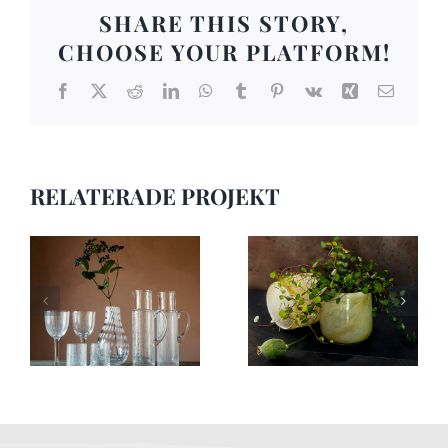
SHARE THIS STORY,
CHOOSE YOUR PLATFORM!
Facebook
X
Reddit
LinkedIn
WhatsApp
Tumblr
Pinterest
Vk
Xing
E-
post
RELATERADE PROJEKT
kontakt7
kontakt6