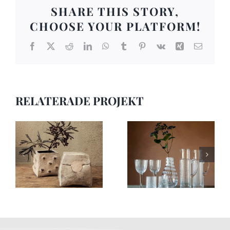
SHARE THIS STORY,
CHOOSE YOUR PLATFORM!
Facebook
X
Reddit
LinkedIn
WhatsApp
Tumblr
Pinterest
Vk
Xing
E-
post
RELATERADE PROJEKT
kontakt8
kontakt7