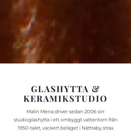
GLASHYTTA &
KERAMIKSTUDIO
Malin Mena driver sedan 2006 sin
studioglashytta i ett ombyggt vattentorn från
1950-talet, vackert beläget i Nättraby, strax