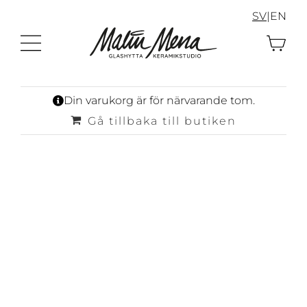
Fortsätt
SV
|
EN
till
innehållet
Din varukorg är för närvarande tom.
Gå tillbaka till butiken