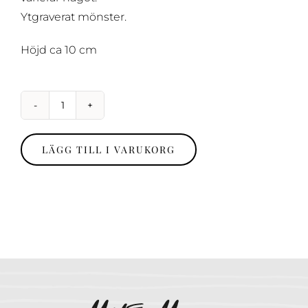
Ytgraverat mönster.
Höjd ca 10 cm
Vas,
prickig
LÄGG TILL I VARUKORG
mängd