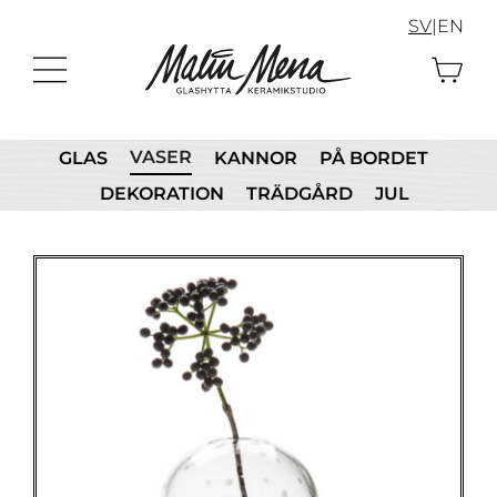
Fortsätt
SV
|
EN
till
innehållet
VASER
GLAS
KANNOR
PÅ BORDET
DEKORATION
TRÄDGÅRD
JUL