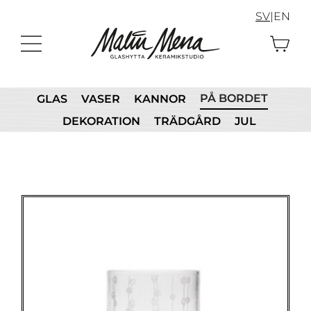
Fortsätt
SV
|
EN
till
innehållet
PÅ BORDET
GLAS
VASER
KANNOR
DEKORATION
TRÄDGÅRD
JUL