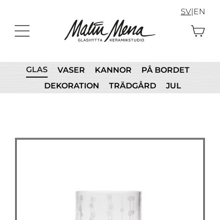
Fortsätt
SV
|
EN
till
innehållet
GLAS
VASER
KANNOR
PÅ BORDET
DEKORATION
TRÄDGÅRD
JUL