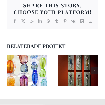
SHARE THIS STORY,
CHOOSE YOUR PLATFORM!
Facebook
X
Reddit
LinkedIn
WhatsApp
Tumblr
Pinterest
Vk
Xing
E-
post
RELATERADE PROJEKT
Offentlig konst 17
Offentlig konst 16