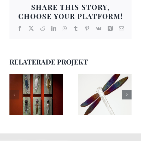
SHARE THIS STORY,
CHOOSE YOUR PLATFORM!
Facebook
X
Reddit
LinkedIn
WhatsApp
Tumblr
Pinterest
Vk
Xing
E-
post
RELATERADE PROJEKT
Offentlig konst 16
Offentlig konst 15