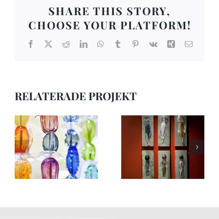
SHARE THIS STORY,
CHOOSE YOUR PLATFORM!
Facebook
X
Reddit
LinkedIn
WhatsApp
Tumblr
Pinterest
Vk
Xing
E-
post
RELATERADE PROJEKT
Offentlig konst 17
Offentlig konst 16