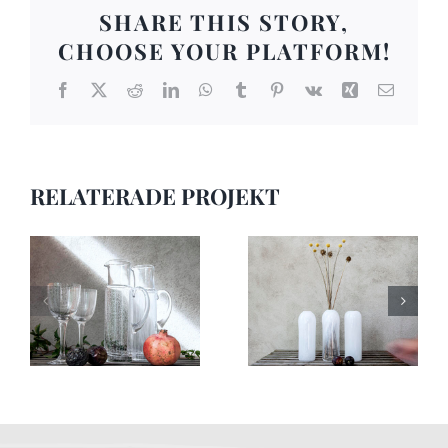
SHARE THIS STORY,
CHOOSE YOUR PLATFORM!
Facebook
X
Reddit
LinkedIn
WhatsApp
Tumblr
Pinterest
Vk
Xing
E-
post
RELATERADE PROJEKT
Bruksföremål 16
Bruksföremål 15