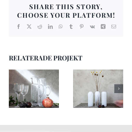
SHARE THIS STORY,
CHOOSE YOUR PLATFORM!
Facebook
X
Reddit
LinkedIn
WhatsApp
Tumblr
Pinterest
Vk
Xing
E-
post
RELATERADE PROJEKT
Bruksföremål 16
Bruksföremål 15