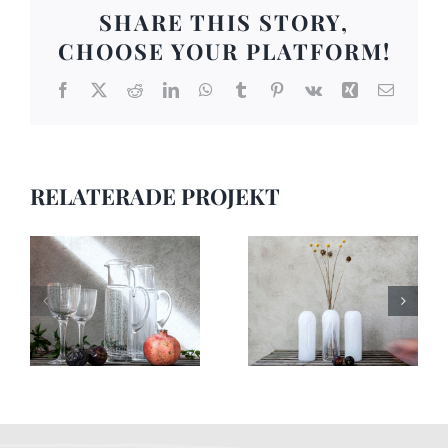
SHARE THIS STORY,
CHOOSE YOUR PLATFORM!
Facebook
X
Reddit
LinkedIn
WhatsApp
Tumblr
Pinterest
Vk
Xing
E-
post
RELATERADE PROJEKT
Bruksföremål 16
Bruksföremål 15