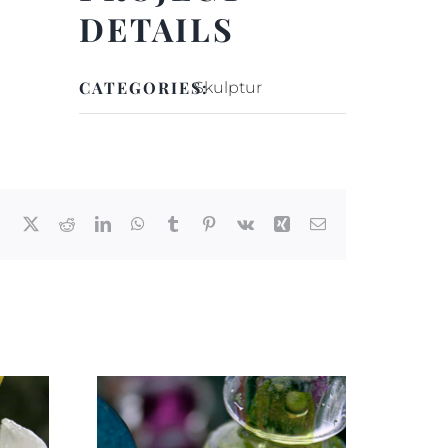
DETAILS
CATEGORIES:
Skulptur
Facebook
X
Reddit
LinkedIn
WhatsApp
Tumblr
Pinterest
Vk
Xing
E-
post